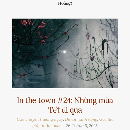
Hoàng)
In the town #24: Những mùa
Tết đi qua
Câu chuyện thường ngày
,
Dự án hành động
,
Góc lưu
giữ
,
In the town
26 Tháng 6, 2025