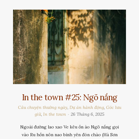
In the town #25: Ngõ nắng
Câu chuyện thường ngày
,
Dự án hành động
,
Góc lưu
giữ
,
In the town
26 Tháng 6, 2025
Ngoài đường lao xao Ve kêu ồn ào Ngõ nắng gọi
vào Ru hồn nôn nao bình yên đón chào (Hà Sơn