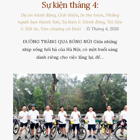
Sự kiện tháng 4:
Dự án hành động
,
Giới thiệu
,
In the town
,
Những
người bạn thành Sơn
,
Sự kiện & Hành động
,
Tài liệu
& Hồi ức
,
Văn chương xứ Đoài
15 Tháng 4, 2026
ĐƯỜNG TRĂNG QUA BÓNG NÚI Giữa những
nhịp sống hối hả của Hà Nội, có một buổi sáng
dành riêng cho việc lắng lại, để…