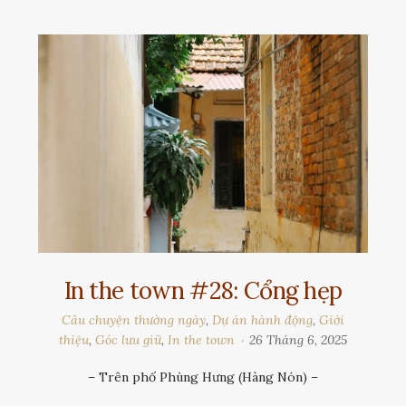
In the town #28: Cổng hẹp
Câu chuyện thường ngày
,
Dự án hành động
,
Giới
thiệu
,
Góc lưu giữ
,
In the town
26 Tháng 6, 2025
– Trên phố Phùng Hưng (Hàng Nón) –