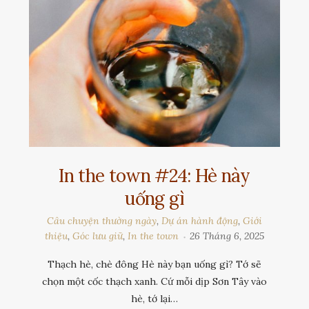
In the town #24: Hè này
uống gì
Câu chuyện thường ngày
,
Dự án hành động
,
Giới
thiệu
,
Góc lưu giữ
,
In the town
26 Tháng 6, 2025
Thạch hè, chè đông Hè này bạn uống gì? Tớ sẽ
chọn một cốc thạch xanh. Cứ mỗi dịp Sơn Tây vào
hè, tớ lại…