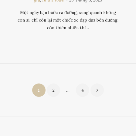
giữ
,
In the town
23 Tháng 6, 2025
Một ngày bạn bước ra đường, xung quanh không
còn ai, chỉ còn lại một chiếc xe đạp dựa bên đường,
còn thiên nhiên thì…
Phân
1
2
…
4
trang
bài
viết