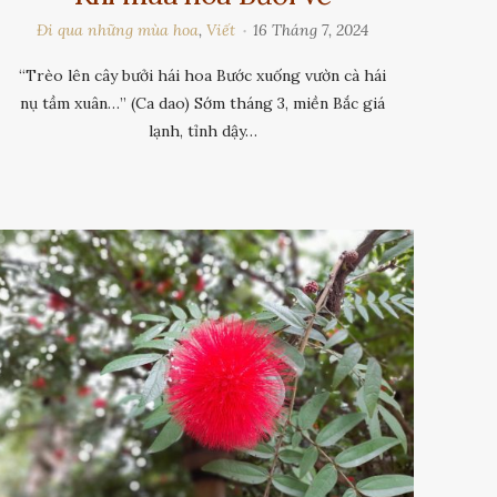
Đi qua những mùa hoa
,
Viết
16 Tháng 7, 2024
“Trèo lên cây bưởi hái hoa Bước xuống vườn cà hái
nụ tầm xuân…” (Ca dao) Sớm tháng 3, miền Bắc giá
lạnh, tỉnh dậy…