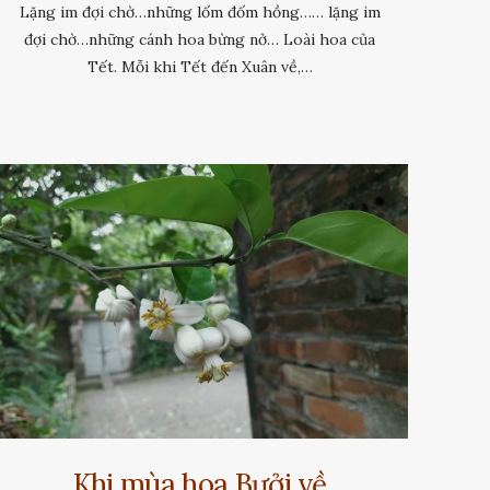
Lặng im đợi chờ…những lốm đốm hồng…… lặng im
đợi chờ…những cánh hoa bừng nở… Loài hoa của
Tết. Mỗi khi Tết đến Xuân về,…
Khi mùa hoa Bưởi về