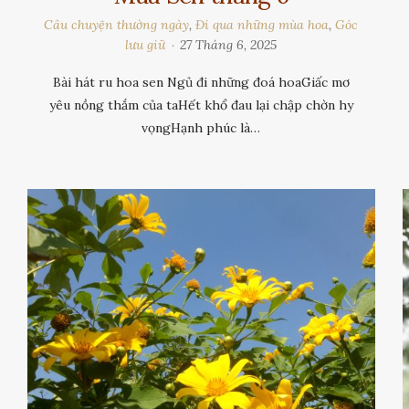
Câu chuyện thường ngày
,
Đi qua những mùa hoa
,
Góc
lưu giữ
27 Tháng 6, 2025
Bài hát ru hoa sen Ngủ đi những đoá hoaGiấc mơ
yêu nồng thắm của taHết khổ đau lại chập chờn hy
vọngHạnh phúc là…