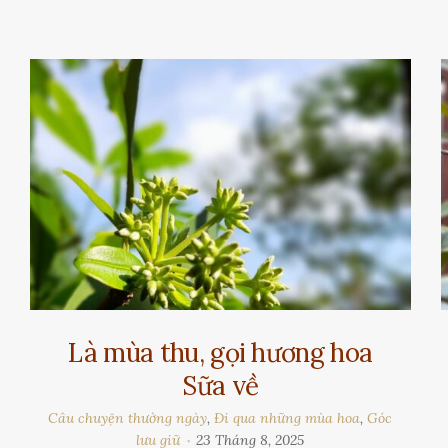
Là mùa thu, gọi hương hoa
Sữa về
Câu chuyện thường ngày
,
Đi qua những mùa hoa
,
Góc
lưu giữ
23 Tháng 8, 2025