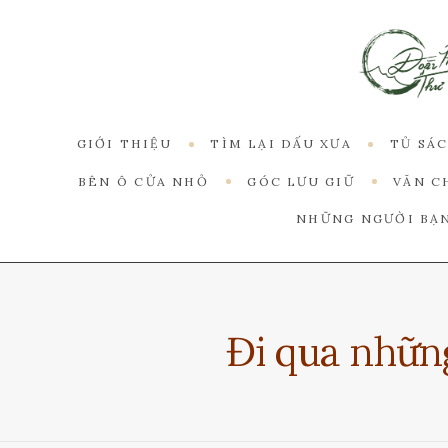
GIỚI THIỆU
TÌM LẠI DẤU XƯA
TỦ SÁ
BÊN Ô CỬA NHỎ
GÓC LƯU GIỮ
VĂN C
NHỮNG NGƯỜI BẠ
Đi qua nhữn