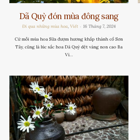
Dã Quỳ đón mùa đông sang
Đi qua những mùa hoa
,
Viết
16 Tháng 7, 2024
Cứ mỗi mùa hoa Sữa đượm hương khắp thành cổ Sơn
Tây, cũng là lúc sắc hoa Dã Quỳ dệt vàng non cao Ba
Vì…