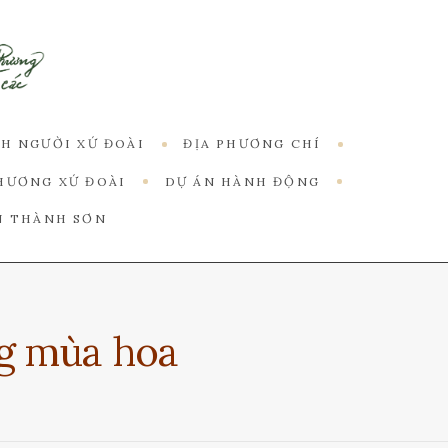
CH NGƯỜI XỨ ĐOÀI
ĐỊA PHƯƠNG CHÍ
HƯƠNG XỨ ĐOÀI
DỰ ÁN HÀNH ĐỘNG
N THÀNH SƠN
g mùa hoa