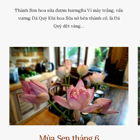
Thành Sơn hoa sữa đượm hươngBa Vì mây trắng, vấn
vương Dã Quỳ Khi hoa Sữa nở bên thành cổ, là Dã
Quỳ dệt vàng…
Mùa Sen tháng 6