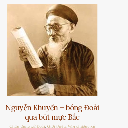
Nguyễn Khuyến – bóng Đoài
qua bút mực Bắc
Chân dung xứ Đoài
,
Giới thiệu
,
Văn chương xứ