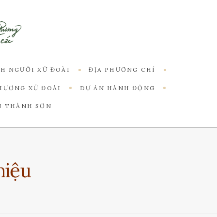
CH NGƯỜI XỨ ĐOÀI
ĐỊA PHƯƠNG CHÍ
HƯƠNG XỨ ĐOÀI
DỰ ÁN HÀNH ĐỘNG
N THÀNH SƠN
hiệu