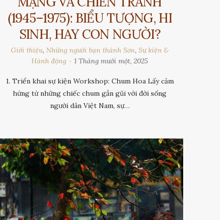
MẠNG VÀ CHIẾN TRANH
(1945–1975): BIỂU TƯỢNG, HI
SINH, HAY CON NGƯỜI?
Giới thiệu
,
Những người bạn thành Sơn
,
Sự kiện &
Hành động
1 Tháng mười một, 2025
1. Triển khai sự kiện Workshop: Chum Hoa Lấy cảm
hứng từ những chiếc chum gần gũi với đời sống
người dân Việt Nam, sự…