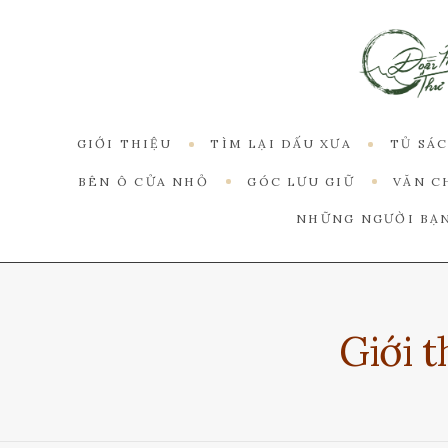
GIỚI THIỆU
TÌM LẠI DẤU XƯA
TỦ SÁ
BÊN Ô CỬA NHỎ
GÓC LƯU GIỮ
VĂN C
NHỮNG NGƯỜI BẠ
Giới t