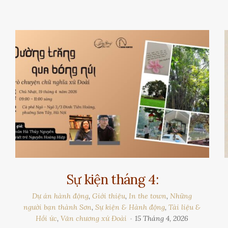
Sự kiện tháng 4:
Dự án hành động
,
Giới thiệu
,
In the town
,
Những
người bạn thành Sơn
,
Sự kiện & Hành động
,
Tài liệu &
Hồi ức
,
Văn chương xứ Đoài
15 Tháng 4, 2026