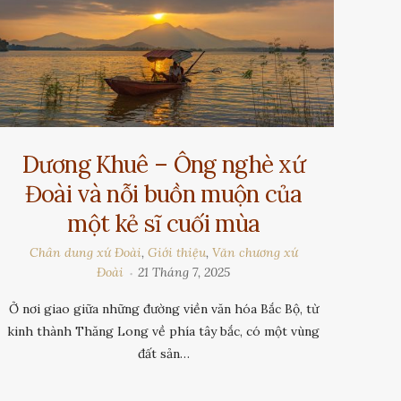
Dương Khuê – Ông nghè xứ
Đoài và nỗi buồn muộn của
một kẻ sĩ cuối mùa
Chân dung xứ Đoài
,
Giới thiệu
,
Văn chương xứ
Đoài
21 Tháng 7, 2025
Ở nơi giao giữa những đường viền văn hóa Bắc Bộ, từ
kinh thành Thăng Long về phía tây bắc, có một vùng
đất sản…