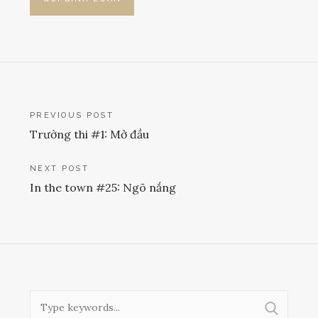
Điều
PREVIOUS POST
Trường thi #1: Mở đầu
hướng
bài
NEXT POST
In the town #25: Ngõ nắng
viết